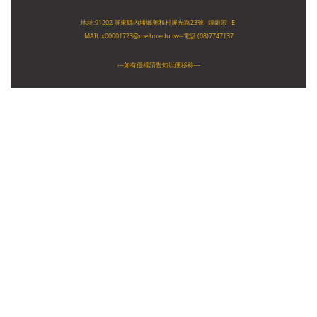
地址:91202 屏東縣內埔鄉美和村屏光路23號
--
鍾銀宏--E-
MAIL:
x00001723@meiho.edu.tw
--
電話:(08)7747137
---如有侵權請告知以便移稌---