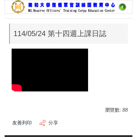
跳
到
主
要
114/05/24 第十四週上課日誌
內
容
區
瀏覽數:
88
友善列印
分享