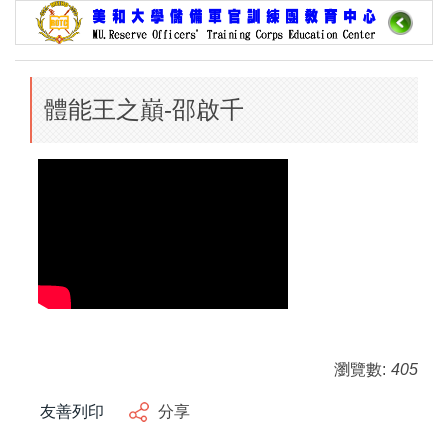
跳
到
主
要
體能王之巔-邵啟千
內
容
區
瀏覽數:
405
友善列印
分享