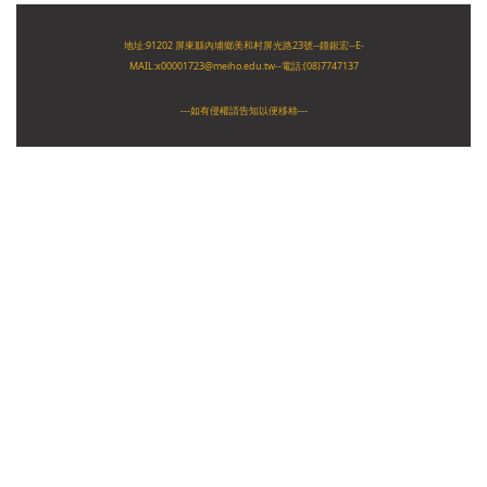
地址:91202 屏東縣內埔鄉美和村屏光路23號
--
鍾銀宏--E-
MAIL:
x00001723@meiho.edu.tw
--
電話:(08)7747137
---如有侵權請告知以便移稌---