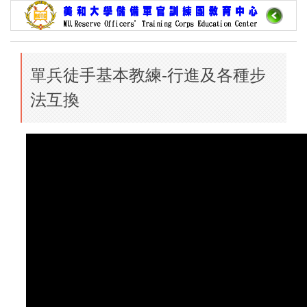
跳
到
主
要
單兵徒手基本教練-行進及各種步
內
容
法互換
區