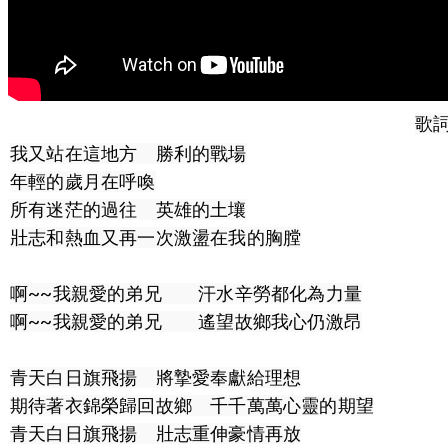
歌
我又站在這地方　勝利的戰場

年輕的歲月在呼喚

所有迷茫的過往　英雄的土壤

壯志和熱血又再一次激盪在我的胸膛

啊~~我親愛的弟兄　　汗水辛勞都化為力量

啊~~我親愛的弟兄　　遙望故鄉我心仍激昂

青天白日旗飛揚　將摯愛奉獻給理想

期待著衣錦榮歸回故鄉　千千萬萬心靈的期望

青天白日旗飛揚　壯志重伸豪情再放
